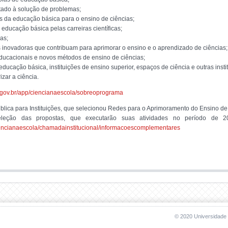
tado à solução de problemas;
res da educação básica para o ensino de ciências;
 educação básica pelas carreiras científicas;
ias;
inovadoras que contribuam para aprimorar o ensino e o aprendizado de ciências;
educacionais e novos métodos de ensino de ciências;
educação básica, instituições de ensino superior, espaços de ciência e outras insti
zar a ciência.
.gov.br/app/ciencianaescola/sobreoprograma
ica para Instituições, que selecionou Redes para o Aprimoramento do Ensino d
ção das propostas, que executarão suas atividades no período de 201
ciencianaescola/chamadainstitucional/informacoescomplementares
© 2020 Universidade 