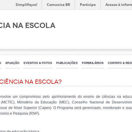
Simplifique!
Comunica BR
Participe
Acesso à infor
IA NA ESCOLA
S
ATUAÇÃO
EVENTOS & FOTOS
PUBLICAÇÕES
FORMULÁRIOS
CONTATO & RED
Ciência na Escola?
volve um compromisso pelo aprimoramento do ensino de ciências na educaç
(MCTIC), Ministério da Educação (MEC), Conselho Nacional de Desenvolvim
al de Nível Superior (Capes). O Programa será gerenciado, monitorado e aval
Ensino e Pesquisa (RNP).
olas de educação básica;